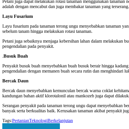
Petani juga dapat melakukan rotasi tanaman menggunakan tanaman non
adalah dengan mencabut dan juga membakar tanaman yang terserang
Layu Fusarium
Layu fusarium pada tanaman terong ungu menyebabkan tanaman yang l
sebelum tanam hingga melakukan rotasi tanaman.
Petani juga sebaiknya menjaga kebersihan lahan dalam melakukan budid
pengendalian pada penyakit.
.
Busuk Buah
Penyakit busuk buah menyebabkan buah busuk berair hingga kadang di
pengendalian dengan memanen buah secara rutin dan menghindari luk
Bercak Daun
Bercak daun menyebabkan kemunculan bercak warna coklat kehitaman 
kandungan bahan aktif klorotalonil atau mankozeb juga dapat dilakuk
Serangan penyakit pada tanaman terong ungu dapat menyebabkan ber
banyak serta berkualitas baik. Kerusakan tanaman akibat penyakit jug
Tags:
Pertanian
Teknologi
Berkelanjutan