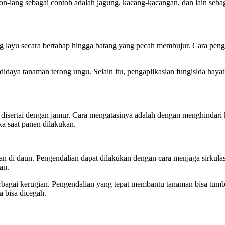
-iang sebagai contoh adalah jagung, kacang-kacangan, dan lain sebag
.
ayu secara bertahap hingga batang yang pecah membujur. Cara pengend
aya tanaman terong ungu. Selain itu, pengaplikasian fungisida hayati 
sertai dengan jamur. Cara mengatasinya adalah dengan menghindari ke
a saat panen dilakukan.
di daun. Pengendalian dapat dilakukan dengan cara menjaga sirkulasi
an.
bagai kerugian. Pengendalian yang tepat membantu tanaman bisa tumb
a bisa dicegah.