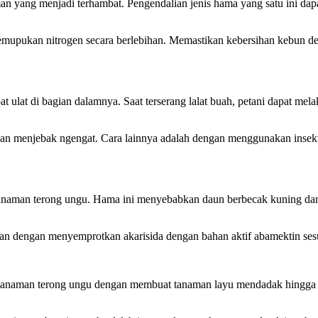
 yang menjadi terhambat. Pengendalian jenis hama yang satu ini da
emupukan nitrogen secara berlebihan. Memastikan kebersihan kebun d
 ulat di bagian dalamnya. Saat terserang lalat buah, petani dapat m
n menjebak ngengat. Cara lainnya adalah dengan menggunakan insekti
anaman terong ungu. Hama ini menyebabkan daun berbecak kuning dan 
ukan dengan menyemprotkan akarisida dengan bahan aktif abamektin ses
tanaman terong ungu dengan membuat tanaman layu mendadak hingga gej