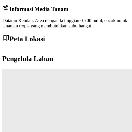
Informasi Media Tanam
Dataran Rendah
,
Area dengan ketinggian 0-700 mdpl, cocok untuk
tanaman tropis yang membutuhkan suhu hangat.
Peta Lokasi
Leaflet
|
©
OpenStreetMap
contributors
+
Pengelola Lahan
−