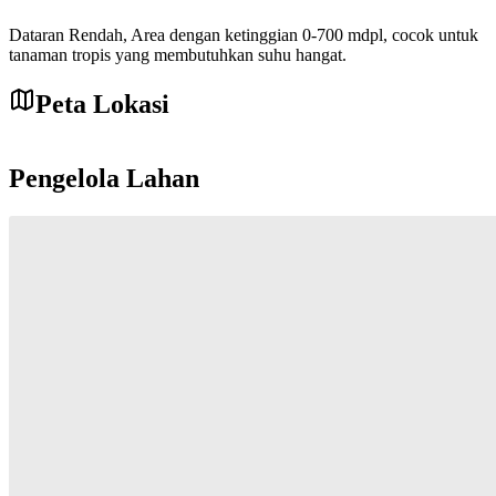
Dataran Rendah
,
Area dengan ketinggian 0-700 mdpl, cocok untuk
tanaman tropis yang membutuhkan suhu hangat.
Peta Lokasi
Leaflet
|
©
OpenStreetMap
contributors
+
Pengelola Lahan
−