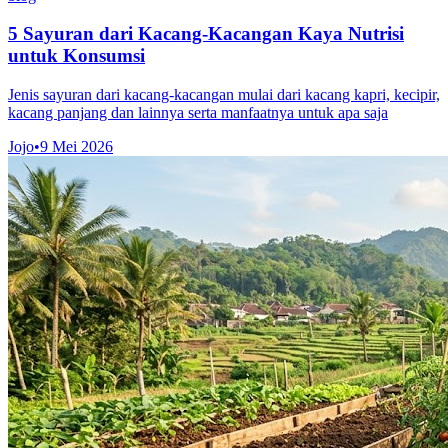
5 Sayuran dari Kacang-Kacangan Kaya Nutrisi
untuk Konsumsi
Jenis sayuran dari kacang-kacangan mulai dari kacang kapri, kecipir,
kacang panjang dan lainnya serta manfaatnya untuk apa saja
Jojo
•
9 Mei 2026