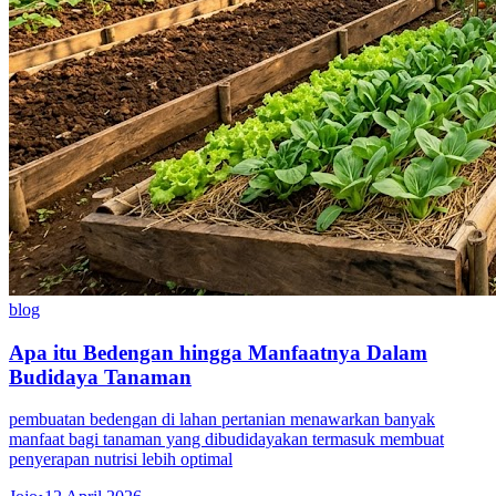
blog
Apa itu Bedengan hingga Manfaatnya Dalam
Budidaya Tanaman
pembuatan bedengan di lahan pertanian menawarkan banyak
manfaat bagi tanaman yang dibudidayakan termasuk membuat
penyerapan nutrisi lebih optimal