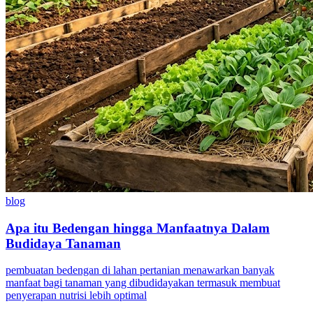
blog
Apa itu Bedengan hingga Manfaatnya Dalam
Budidaya Tanaman
pembuatan bedengan di lahan pertanian menawarkan banyak
manfaat bagi tanaman yang dibudidayakan termasuk membuat
penyerapan nutrisi lebih optimal