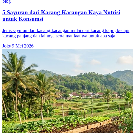
blog
5 Sayuran dari Kacang-Kacangan Kaya Nutrisi
untuk Konsumsi
Jenis sayuran dari kacang-kacangan mulai dari kacang kapri, kecipir,
kacang panjang dan lainnya serta manfaatnya untuk apa saja
Jojo
•
9 Mei 2026