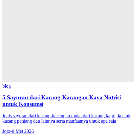
blog
5 Sayuran dari Kacang-Kacangan Kaya Nutrisi
untuk Konsumsi
Jenis sayuran dari kacang-kacangan mulai dari kacang kapri, kecipir,
kacang panjang dan lainnya serta manfaatnya untuk apa saja
Jojo
•
9 Mei 2026