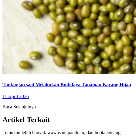
Tantangan saat Melakukan Budidaya Tanaman Kacang Hijau
11 April 2026
Baca Selanjutnya
Artikel Terkait
Temukan lebih banyak wawasan, panduan, dan berita tentang