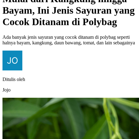
Bayam, Ini Jenis Sayuran yang
Cocok Ditanam di Polybag
Ada banyak jenis sayuran yang cocok ditanam di polybag seperti
halnya bayam, kangkung, daun bawang, tomat, dan lain sebagainya
Ditulis oleh
Jojo