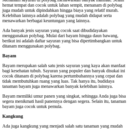
hemat tempat dan cocok untuk lahan sempit, menanam di polybag
juga mudah untuk dipindahkan hingga biaya yang relatif murah.
Kelebihan lainnya adalah polybag yang mudah didapat serta
menawarkan berbagai keuntungan yang lainnya.
Ada banyak jenis sayuran yang cocok saat dibudidayakan
menggunakan polybag. Mulai dari bayam hingga daun bawang,
berikut ini adalah daftar sayuran yang bisa dipertimbangkan untuk
ditanam menggunakan polybag.
Bayam
Bayam merupakan salah satu jenis sayuran yang kaya akan manfaat
bagi kesehatan tubuh. Sayuran yang populer dan banyak disukai ini
cocok ditanam di polybag karena pertumbuhannya yang cepat dan
tidak membutuhkan ruang yang luas. Tak hanya itu, budidaya
tanaman bayam juga menawarkan banyak kelebihan lainnya.
Bayam memiliki umur panen yang singkat, sehingga Anda juga bisa
segera menikmati hasil panennya dengan segera. Selain itu, tanaman
bayam juga cocok untuk pemula.
Kangkung
Ada juga kangkung yang menjadi salah satu tanaman yang mudah