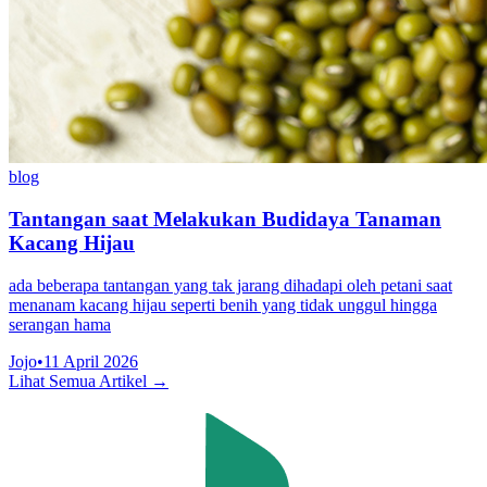
blog
Tantangan saat Melakukan Budidaya Tanaman
Kacang Hijau
ada beberapa tantangan yang tak jarang dihadapi oleh petani saat
menanam kacang hijau seperti benih yang tidak unggul hingga
serangan hama
Jojo
•
11 April 2026
Lihat Semua Artikel →