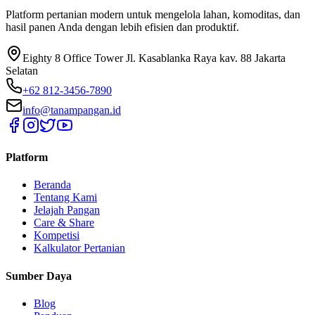
Platform pertanian modern untuk mengelola lahan, komoditas, dan
hasil panen Anda dengan lebih efisien dan produktif.
Eighty 8 Office Tower Jl. Kasablanka Raya kav. 88 Jakarta
Selatan
+62 812-3456-7890
info@tanampangan.id
Platform
Beranda
Tentang Kami
Jelajah Pangan
Care & Share
Kompetisi
Kalkulator Pertanian
Sumber Daya
Blog