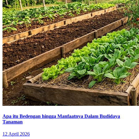
Apa itu Bedengan hingga Manfaatnya Dalam Budidaya
Tanaman
12 April 2026