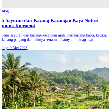
blog
5 Sayuran dari Kacang-Kacangan Kaya Nutrisi
untuk Konsumsi
Jenis sayuran dari kacang-kacangan mulai dari kacang kapri, kecipir,
kacang panjang dan lainnya serta manfaatnya untuk apa saja
Jojo
•
9 Mei 2026