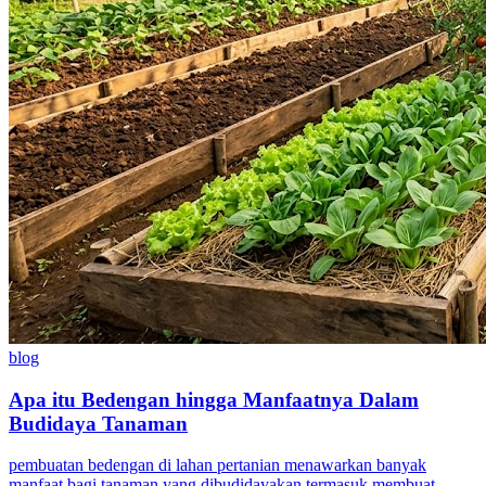
blog
Apa itu Bedengan hingga Manfaatnya Dalam
Budidaya Tanaman
pembuatan bedengan di lahan pertanian menawarkan banyak
manfaat bagi tanaman yang dibudidayakan termasuk membuat