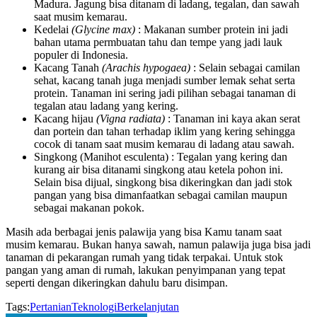
Madura. Jagung bisa ditanam di ladang, tegalan, dan sawah
saat musim kemarau.
Kedelai
(Glycine max)
: Makanan sumber protein ini jadi
bahan utama permbuatan tahu dan tempe yang jadi lauk
populer di Indonesia.
Kacang Tanah
(Arachis hypogaea)
: Selain sebagai camilan
sehat, kacang tanah juga menjadi sumber lemak sehat serta
protein. Tanaman ini sering jadi pilihan sebagai tanaman di
tegalan atau ladang yang kering.
Kacang hijau
(Vigna radiata)
: Tanaman ini kaya akan serat
dan portein dan tahan terhadap iklim yang kering sehingga
cocok di tanam saat musim kemarau di ladang atau sawah.
Singkong (Manihot esculenta) : Tegalan yang kering dan
kurang air bisa ditanami singkong atau ketela pohon ini.
Selain bisa dijual, singkong bisa dikeringkan dan jadi stok
pangan yang bisa dimanfaatkan sebagai camilan maupun
sebagai makanan pokok.
Masih ada berbagai jenis palawija yang bisa Kamu tanam saat
musim kemarau. Bukan hanya sawah, namun palawija juga bisa jadi
tanaman di pekarangan rumah yang tidak terpakai. Untuk stok
pangan yang aman di rumah, lakukan penyimpanan yang tepat
seperti dengan dikeringkan dahulu baru disimpan.
Tags:
Pertanian
Teknologi
Berkelanjutan