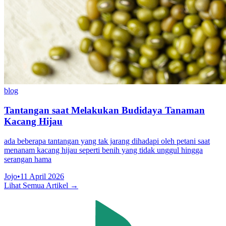
blog
Tantangan saat Melakukan Budidaya Tanaman
Kacang Hijau
ada beberapa tantangan yang tak jarang dihadapi oleh petani saat
menanam kacang hijau seperti benih yang tidak unggul hingga
serangan hama
Jojo
•
11 April 2026
Lihat Semua Artikel →