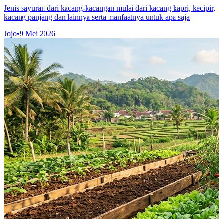
Jenis sayuran dari kacang-kacangan mulai dari kacang kapri, kecipir,
kacang panjang dan lainnya serta manfaatnya untuk apa saja
Jojo
•
9 Mei 2026