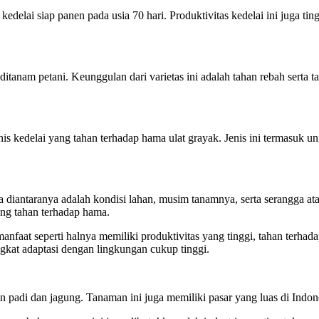
delai siap panen pada usia 70 hari. Produktivitas kedelai ini juga tin
ditanam petani. Keunggulan dari varietas ini adalah tahan rebah serta t
n jenis kedelai yang tahan terhadap hama ulat grayak. Jenis ini termasu
 diantaranya adalah kondisi lahan, musim tanamnya, serta serangga a
yang tahan terhadap hama.
faat seperti halnya memiliki produktivitas yang tinggi, tahan terhadap 
ngkat adaptasi dengan lingkungan cukup tinggi.
in padi dan jagung. Tanaman ini juga memiliki pasar yang luas di Indon