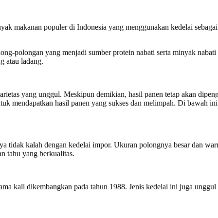
nyak makanan populer di Indonesia yang menggunakan kedelai sebagai ba
ong-polongan yang menjadi sumber protein nabati serta minyak nabati
g atau ladang.
rietas yang unggul. Meskipun demikian, hasil panen tetap akan dipenga
ntuk mendapatkan hasil panen yang sukses dan melimpah. Di bawah ini 
nya tidak kalah dengan kedelai impor. Ukuran polongnya besar dan warn
n tahu yang berkualitas.
tama kali dikembangkan pada tahun 1988. Jenis kedelai ini juga unggul 