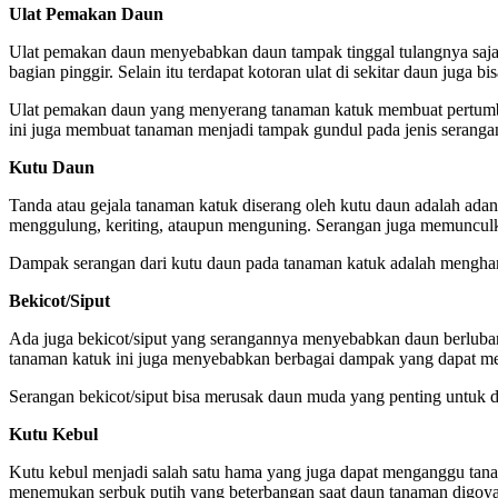
Ulat Pemakan Daun
Ulat pemakan daun menyebabkan daun tampak tinggal tulangnya saja 
bagian pinggir. Selain itu terdapat kotoran ulat di sekitar daun juga bi
Ulat pemakan daun yang menyerang tanaman katuk membuat pertumbuha
ini juga membuat tanaman menjadi tampak gundul pada jenis serangan
Kutu Daun
Tanda atau gejala tanaman katuk diserang oleh kutu daun adalah adan
menggulung, keriting, ataupun menguning. Serangan juga memunculk
Dampak serangan dari kutu daun pada tanaman katuk adalah mengham
Bekicot/Siput
Ada juga bekicot/siput yang serangannya menyebabkan daun berlubang
tanaman katuk ini juga menyebabkan berbagai dampak yang dapat me
Serangan bekicot/siput bisa merusak daun muda yang penting untuk d
Kutu Kebul
Kutu kebul menjadi salah satu hama yang juga dapat menganggu tanama
menemukan serbuk putih yang beterbangan saat daun tanaman digoya