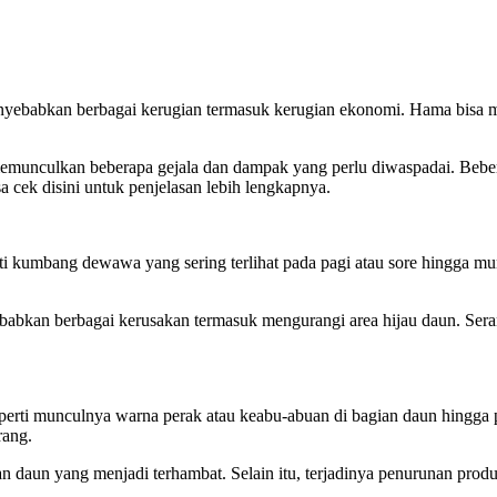
nyebabkan berbagai kerugian termasuk kerugian ekonomi. Hama bisa m
emunculkan beberapa gejala dan dampak yang perlu diwaspadai. Beber
 cek disini untuk penjelasan lebih lengkapnya.
ti kumbang dewawa yang sering terlihat pada pagi atau sore hingga m
kan berbagai kerusakan termasuk mengurangi area hijau daun. Seran
eperti munculnya warna perak atau keabu-abuan di bagian daun hingga 
rang.
un yang menjadi terhambat. Selain itu, terjadinya penurunan produksi