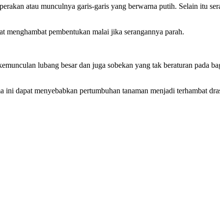
eperakan atau munculnya garis-garis yang berwarna putih. Selain itu se
at menghambat pembentukan malai jika serangannya parah.
kemunculan lubang besar dan juga sobekan yang tak beraturan pada bag
ma ini dapat menyebabkan pertumbuhan tanaman menjadi terhambat dras