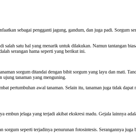
faatkan sebagai pengganti jagung, gandum, dan juga padi. Sorgum sendir
i salah satu hal yang menarik untuk dilakukan. Namun tantangan bia
lah serangan hama seperti yang berikut ini.
 tanaman sorgum ditandai dengan bibit sorgum yang layu dan mati. Tan
an ujung tanaman yang menguning.
at pertumbuhan awal tanaman. Selain itu, tanaman juga tidak dapat men
a embun jelaga yang terjadi akibat ekskresi madu. Gejala lainnya ad
orgum seperti terjadinya penurunan fotosintesis. Serangannya juga b