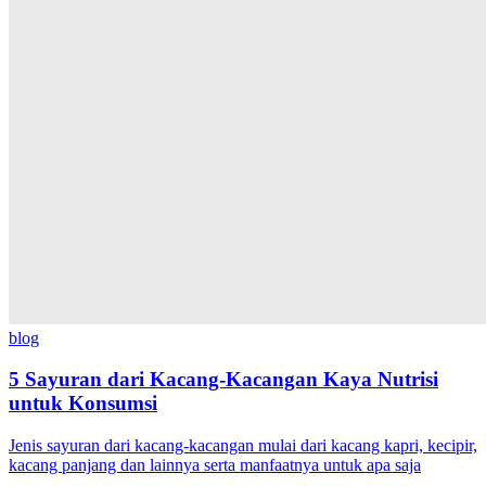
blog
5 Sayuran dari Kacang-Kacangan Kaya Nutrisi
untuk Konsumsi
Jenis sayuran dari kacang-kacangan mulai dari kacang kapri, kecipir,
kacang panjang dan lainnya serta manfaatnya untuk apa saja