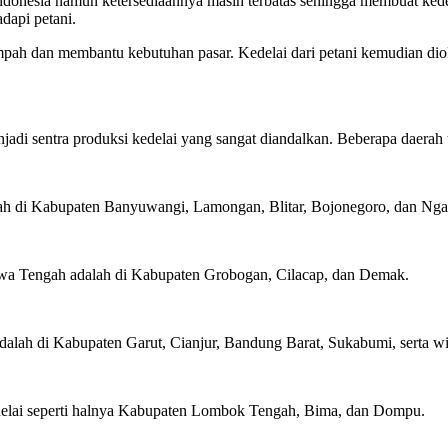
ndonesia namun ketersediaannya masih terbatas sehingga membuat kedel
adapi petani.
pah dan membantu kebutuhan pasar. Kedelai dari petani kemudian diola
adi sentra produksi kedelai yang sangat diandalkan. Beberapa daerah t
dalah di Kabupaten Banyuwangi, Lamongan, Blitar, Bojonegoro, dan Nga
Jawa Tengah adalah di Kabupaten Grobogan, Cilacap, dan Demak.
dalah di Kabupaten Garut, Cianjur, Bandung Barat, Sukabumi, serta wi
kedelai seperti halnya Kabupaten Lombok Tengah, Bima, dan Dompu.