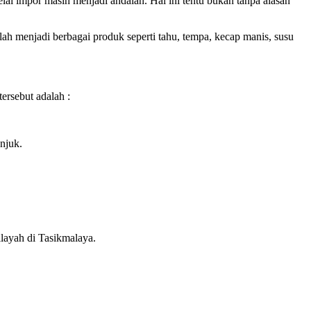
ai impor masih menjadi andalan. Hal ini tentu bukan tanpa alasan
h menjadi berbagai produk seperti tahu, tempa, kecap manis, susu
ersebut adalah :
njuk.
layah di Tasikmalaya.